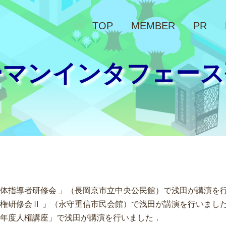
TOP
MEMBER
PR
ーマンインタフェース
教育団体指導者研修会 」（長岡京市立中央公民館）で浅田が講演を
年度人権研修会Ⅱ 」（永守重信市民会館）で浅田が講演を行いまし
令和７年度人権講座」で浅田が講演を行いました．