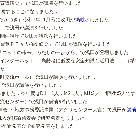
人権教育講演会」で浅田が講演を行いました．
室に所属することになりました．
広報たかつき）令和7年11月号に浅田が
掲載
されました
講座」で浅田が講演を行いました．
ター開催講座で浅田が講演を行いました．
人権学習兼ＰＴＡ人権研修会」で浅田が講演を行いました．
025 「ネットの未来、わたしの一歩から」で浅田が登壇しました．
て使うインターネット ― 高齢者に必要な安全知識と活用法 ―」（
た．
（精華町交流ホール）で浅田が講演を行いました．
学校で浅田が講演を行いました．
トしました．今年度はD1：1人，M2:1人，M1:2人，4回生:5人で
人権交流センター）で浅田が講演を行いました．
発講演会 ・ 地方事務委託事業（アグリセンター大宮）で浅田が
講
2回生1人が修論発表会で研究発表をしました．
生3人が卒論発表会で研究発表をしました．