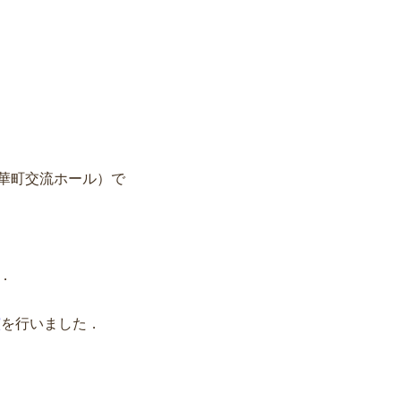
精華町交流ホール）で
す．
演
を行いました．